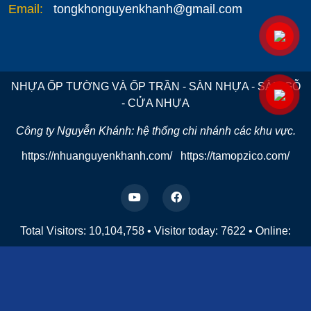
Email:
tongkhonguyenkhanh@gmail.com
NHỰA ỐP TƯỜNG VÀ ỐP TRẦN - SÀN NHỰA - SÀN GỖ
- CỬA NHỰA
Công ty Nguyễn Khánh: hệ thống chi nhánh các khu vực.
https://nhuanguyenkhanh.com/
https://tamopzico.com/
Total Visitors: 10,104,758
•
Visitor today:
7622
•
Online: