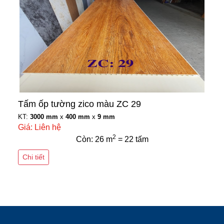
Tấm ốp tường zico màu ZC 29
KT:
3000 mm
x
400 mm
x
9 mm
Giá: Liên hệ
2
Còn: 26 m
= 22 tấm
Chi tiết