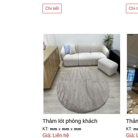
Chi tiết
Chi t
Thảm lót phòng khách
Thảm
KT:
mm
x
mm
x
mm
KT:
m
Giá: Liên hệ
Giá: 