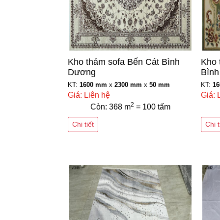
Kho thảm sofa Bến Cát Bình
Kho 
Dương
Bìn
KT:
1600 mm
x
2300 mm
x
50 mm
KT:
1
Giá: Liên hệ
Giá: 
2
Còn: 368 m
= 100 tấm
Chi tiết
Chi t