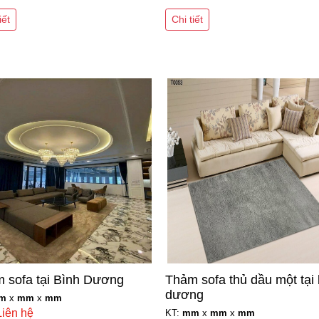
iết
Chi tiết
 sofa tại Bình Dương
Thảm sofa thủ dầu một tại 
dương
m
x
mm
x
mm
Liên hệ
KT:
mm
x
mm
x
mm