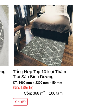
ơng
Tổng Hợp Top 10 loại Thảm
Trải Sàn Bình Dương
KT:
1600 mm
x
2300 mm
x
50 mm
Giá: Liên hệ
2
Còn: 368 m
= 100 tấm
Chi tiết