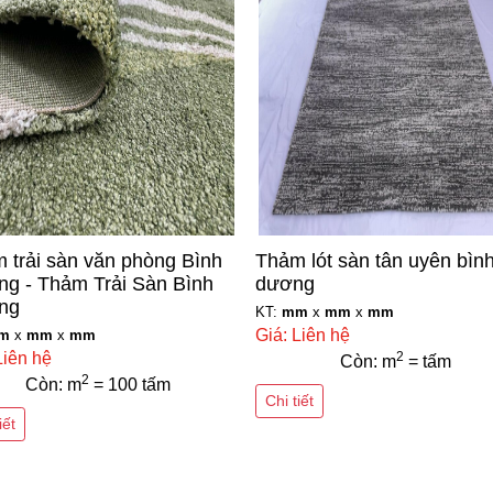
 trải sàn văn phòng Bình
Thảm lót sàn tân uyên bìn
g - Thảm Trải Sàn Bình
dương
ng
KT:
mm
x
mm
x
mm
Giá: Liên hệ
m
x
mm
x
mm
Liên hệ
2
Còn: m
= tấm
2
Còn: m
= 100 tấm
Chi tiết
iết