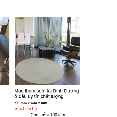
h
Mua thảm sofa tại Bình Dương
ở đâu uy tín chất lượng
KT:
mm
x
mm
x
mm
Giá: Liên hệ
2
Còn: m
= 100 tấm