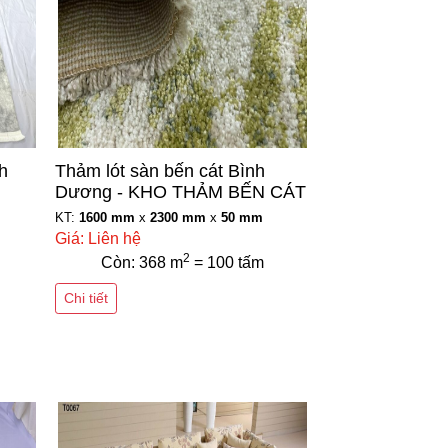
h
Thảm lót sàn bến cát Bình
Dương - KHO THẢM BẾN CÁT
KT:
1600 mm
x
2300 mm
x
50 mm
Giá: Liên hệ
2
Còn: 368 m
= 100 tấm
Chi tiết