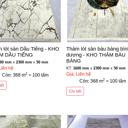
 lót sàn Dầu Tiếng - KHO
Thảm lót sàn bàu bàng bìn
M DẦU TIẾNG
dương - KHO THẢM BÀU
BÀNG
600 mm
x
2300 mm
x
50 mm
Liên hệ
KT:
1600 mm
x
2300 mm
x
50 mm
2
Giá: Liên hệ
Còn: 368 m
= 100 tấm
2
Còn: 368 m
= 100 tấm
iết
Chi tiết