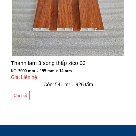
Thanh lam 3 sóng thấp zico 03
KT:
3000 mm
x
195 mm
x
14 mm
Giá: Liên hệ
2
Còn: 541 m
= 926 tấm
Chi tiết